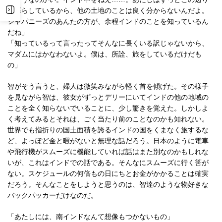
で暮らしているから、他の土地のことは良く分からないんだよ。
ジャパニーズのあんたの方が、余程インドのことを知っているん
だね」
「知っているって言ったってそんなに長くいる訳じゃないから、
マダムにはかなわないよ。僕は、所詮、旅をしているだけだも
の」
智がそう言うと、婦人は微笑みながら軽く首を傾げた。その様子
を見ながら智は、彼女がずっとデリーにいてインドの他の地域の
ことを全く知らないでいることに、少し驚きを覚えた。しかしよ
く考えてみるとそれは、ごく当たり前のことなのかも知れない。
世界でも指折りの国土面積を誇るインドの国をくまなく旅するな
ど、よっぽど金と暇がないと無理な話だろう。日本のように電車
や飛行機がスムーズに機能していれば話はまた別なのかもしれな
いが、これはインドでの話である。そんなにスムーズに行く筈が
ない。スケジュールの何倍もの日にちとお金がかかることは確実
だろう。そんなことをしようと思うのは、智達のような物好きな
バックパッカーだけなのだ。
「あたしには、南インドなんて想像もつかないもの」