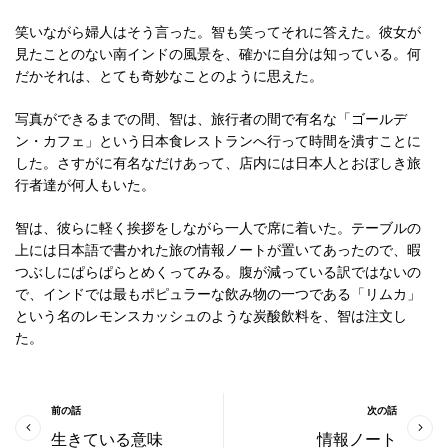
笑いながら婦人はそう言った。智も笑ってそれに答えた。彼女が
見たことのない南インドの風景を、確かに自分は知っている。何
だかそれは、とても奇妙なことのように思えた。
写真ができるまでの間、智は、旅行者の間で有名な「ゴールデ
ン・カフェ」という日本食レストランへ行って時間を潰すことに
した。さすがに有名なだけあって、店内には日本人とおぼしき旅
行者達が何人もいた。
智は、彼らに軽く挨拶をしながら一人で席に着いた。テーブルの
上には日本語で書かれた旅の情報ノートが置いてあったので、暇
つぶしにぱらぱらとめくってみる。腹が減っている訳ではないの
で、インドでは最もポピュラーな飲み物の一つである「リムカ」
という名のレモンスカッシュのような炭酸飲料を、智は注文し
た。
前の話
次の話
生きている意味
情報ノート