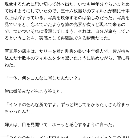
現像するために思い切って外へ出た。いつも半年分ぐらいまとめ
て出すようにしていたので、三十六枚撮りのフィルムが猶に十本
以上は貯まっている。写真を現像するのは楽しみだった。写真を
見ていると、忘れていたような旅の光景が次々と現れて来るの
で、ついついそれに没頭してしまう。それは、自分が旅をしてい
るということを、実感として再確認できる瞬間だった。
写真屋の店主は、サリーを着た割腹の良い中年婦人で、智が持ち
込んだ十数本のフィルムを少々驚いたように眺めながら、智に尋
ねた。
「一体、何をこんなに写したんだい？」
智は微笑みながらこう答えた。
「インドの色んな所ですよ。ずっと旅してるからたくさん貯まっ
ちゃったんだ」
婦人は、目を見開いて、ホーッと感心するように言った。
「そうなのかい。インド中をねえ……。あたしはずっとこの辺り