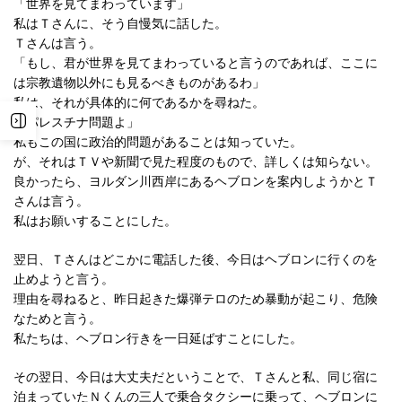
「世界を見てまわっています」
私はＴさんに、そう自慢気に話した。
Ｔさんは言う。
「もし、君が世界を見てまわっていると言うのであれば、ここに
は宗教遺物以外にも見るべきものがあるわ」
私は、それが具体的に何であるかを尋ねた。
「パレスチナ問題よ」
私もこの国に政治的問題があることは知っていた。
が、それはＴＶや新聞で見た程度のもので、詳しくは知らない。
良かったら、ヨルダン川西岸にあるヘブロンを案内しようかとＴ
さんは言う。
私はお願いすることにした。
翌日、Ｔさんはどこかに電話した後、今日はヘブロンに行くのを
止めようと言う。
理由を尋ねると、昨日起きた爆弾テロのため暴動が起こり、危険
なためと言う。
私たちは、ヘブロン行きを一日延ばすことにした。
その翌日、今日は大丈夫だということで、Ｔさんと私、同じ宿に
泊まっていたＮくんの三人で乗合タクシーに乗って、ヘブロンに