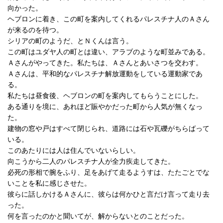
向かった。
ヘブロンに着き、この町を案内してくれるパレスチナ人のＡさん
が来るのを待つ。
シリアの町のようだ、とＮくんは言う。
この町はユダヤ人の町とは違い、アラブのような町並みである。
Ａさんがやってきた。私たちは、Ａさんとあいさつを交わす。
Ａさんは、平和的なパレスチナ解放運動をしている運動家であ
る。
私たちは昼食後、ヘブロンの町を案内してもらうことにした。
ある通りを境に、あれほど賑やかだった町から人気が無くなっ
た。
建物の窓や戸はすべて閉じられ、道路には石や瓦礫がちらばって
いる。
このあたりには人は住んでいないらしい。
向こうから二人のパレスチナ人が全力疾走してきた。
必死の形相で腕をふり、足をあげて走るようすは、たたごとでな
いことを私に感じさせた。
彼らに話しかけるＡさんに、彼らは何かひと言だけ言って走り去
った。
何を言ったのかと聞いてが、解からないとのことだった。