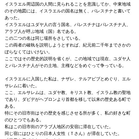
イスラエル周辺国の人間に見られることを意識してか、中東地域
のその地図には、イスラエルの国名は無く、パレスチナと書いて
あった。
イスラエルはユダヤ人の言う国名、パレスチナはパレスチナ人、
アラブ人が呼ぶ地域（国）名である。
この二つの名は同じ場所をさしている。
この両者の確執を説明しようとすれば、紀元前二千年までさかの
ぼらなくてはいけない。
ここではその歴史的説明を省くが、この地域では現在、ユダヤ人
とパレスチナ人がその土地、主権などをめぐって争っている。
イスラエルに入国した私は、ナザレ、テルアビブとめぐり、エル
サレムに着いた。
ここ、エルサレムは、ユダヤ教、キリスト教、イスラム教の聖地
であり、ダビデがヘブロンより首都を移して以来の歴史ある町で
ある。
特にその旧市街はその歴史を感じさせる所が多く、私の好きな町
のひとつでもある。
私はこの旧市街のアラブ人地区の安宿に滞在していた。
同じ宿にはひとりの日本人女性（Ｔさん）が滞在していた。