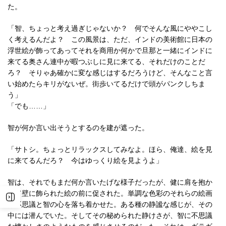
た。
「智、ちょっと考え過ぎじゃないか？ 何でそんな風にややこし
く考えるんだよ？ この風景は、ただ、インドの美術館に日本の
浮世絵が飾ってあってそれを商用か何かで旦那と一緒にインドに
来てる奥さん連中が暇つぶしに見に来てる、それだけのことだ
ろ？ そりゃあ確かに変な感じはするだろうけど、そんなこと言
い始めたらキリがないぜ。街歩いてるだけで頭がパンクしちま
う」
「でも……」
智が何か言い出そうとするのを建が遮った。
「サトシ。ちょっとリラックスしてみなよ。ほら、俺達、絵を見
に来てるんだろ？ 今はゆっくり絵を見ようよ」
智は、それでもまだ何か言いたげな様子だったが、健に肩を抱か
れて壁に飾られた絵の前に促された。単調な色彩のそれらの絵画
は不思議と智の心を落ち着かせた。ある種の静謐な感じが、その
中には潜んでいた。そしてその秘められた静けさが、智に不思議