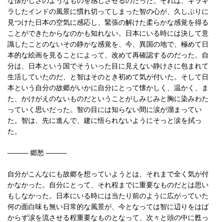
な懐かしさのようなものを感じさせるのだった。それは、ギラギ
ラしたインドの風景に慣れ切ってしまった智の心が、久しぶりに
見つけた日本の空気に感応し、緊張の解けた柔らかな感覚を得る
ことができたからなのかも知れない。日本にいる時には決して意
識したことのないその静かな感覚を、今、異国の地で、極めて日
本的な絵画を見ることによって、改めて再確認するのだった。自
分は、日本という国でそういった目に見えない静けさに包まれて
生活していたのだ、と智はそのとき初めて気が付いた。そして日
本という自分の故郷がいかに自分にとって懐かしく、温かく、ま
た、かけがえのないものだということがしみじみと胸に染みわた
っていく思いだった。智の目には知らない間に涙が溜まってい
た。智は、先に進んで、建に悟られないようにそっと涙を拭っ
た。
――― 郷愁 ―――
自分がこんなにも故郷を想っていようとは、それまで全く気が付
かなかった。自分にとって、それ程までに重要なものだとは思い
もしなかった。日本にいる時には当たり前のように広がっていた
何の面白味も無い日常的な風景が、今となっては智に辺りをはば
からず涙を流させる程重要なものとなって、次々と頭の中に甦っ