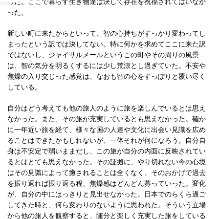
った。ここで暮らす生き物達は決して存在を祝福されてはいなか
った。
新しい町に来たからといって、智の心持ちがすっかり変わってし
まったという訳では決してない。特に何かを求めてここに来た訳
ではないし、ジャイサルメールというこの町やその周りの風景
は、智の気分を明るくするには少し荒涼とし過ぎていた。不安や
焦燥の入り交じった感覚は、なおも智の心をすっぽりと覆い尽く
している。
自分はどう考えても他の旅人のように旅を楽しんでいるとは思え
なかった。また、その旅が充実しているとも思えなかった。確か
に一年近い旅を経て、様々な国の人達や文化に出会い見識を広め
ることはできたかもしれないが、一体それが何になろう。自分自
身は不安定で弱いままだし、この旅が自分の内面に反映されてい
るとはとても思えなかった。その証拠に、やり切れない今の心境
はその見識によって癒されることは全くなく、そのおかげで過去
を振り返れば振り返る程、焦燥感はどんどん募っていった。変化
が、自分の中にはっきりと見出せなかった。日本でのらくら過ご
してきた時と、何ら変わりのないように思われた。そういう立場
から他の旅人を観察すると、随分と楽しく充実した旅をしている