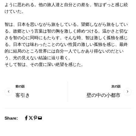
ように思われる。他の旅人達と自分との差を、智はずっと感じ続
けていた。
智は、日本を思いながら旅をしている。望郷しながら旅をしてい
る。故郷という言葉は智の胸を激しく締めつける。温かさと切な
さを智の心に同時にもたらす。そんな時、智は激しく孤独を感じ
る。日本では味わったことのない性質の激しい孤独を感じ、最終
的に結局のところ世界には自分一人でしかあり得ないのだとい
う、光の見えない結論に辿り着く。
そして智は、その度に深い絶望を感じた。
前の話
次の話
客引き
壁の中の小都市
Share: