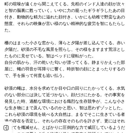
町の喧噪が遠くから聞こえてくる。先程のインド人達の顔が次々
と智の脳裏に甦っていく。いやに力の籠ったギラギラしたあの目
付き、動物的な精力に溢れた顔付き、いかにも幼稚で野蛮なあの
態度、それらの映像が言い様のない精神的な疲労を智にもたらし
た。
柵のはまった小さな窓から、薄らと夕陽が差し込んでくる。赤い
夕陽だ。砂漠の不毛な風景を照らし、その様をますます荒涼とし
たものに見せている。智はベッドに寝転がった。
自分の肌から、汗の乾いた匂いが漂ってくる。静まりかえった部
屋に、蠅の羽音が耳障りに響く。時折智の顔にとまったりするの
で、手を振って何度も追い払う。
砂漠の蠅は、水分を求めてか目や口の回りにたかってくる。水気
のない部分には決して近づかない。顔だけにたかる。その事実を
発見した時、過酷な環境における熾烈な生存競争が、こんな小さ
な生き物にまで及んでいるのかと思い、智は思わずゾッとした。
これら砂漠の環境を統べる大自然は、まるでそこに生きている者
達の存在を否定し、それらの存在そのものを許さず、更にはそれ
ら全てを殲滅せん、とばかりに圧倒的な力で威圧しているようだ