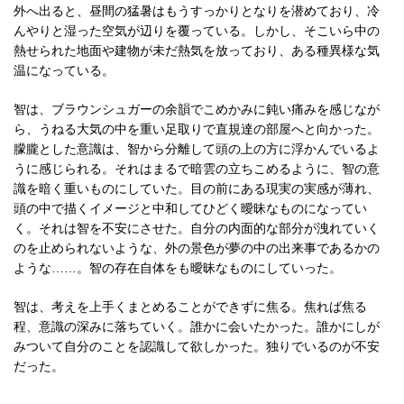
外へ出ると、昼間の猛暑はもうすっかりとなりを潜めており、冷
んやりと湿った空気が辺りを覆っている。しかし、そこいら中の
熱せられた地面や建物が未だ熱気を放っており、ある種異様な気
温になっている。
智は、ブラウンシュガーの余韻でこめかみに鈍い痛みを感じなが
ら、うねる大気の中を重い足取りで直規達の部屋へと向かった。
朦朧とした意識は、智から分離して頭の上の方に浮かんでいるよ
うに感じられる。それはまるで暗雲の立ちこめるように、智の意
識を暗く重いものにしていた。目の前にある現実の実感が薄れ、
頭の中で描くイメージと中和してひどく曖昧なものになってい
く。それは智を不安にさせた。自分の内面的な部分が洩れていく
のを止められないような、外の景色が夢の中の出来事であるかの
ような……。智の存在自体をも曖昧なものにしていった。
智は、考えを上手くまとめることができずに焦る。焦れば焦る
程、意識の深みに落ちていく。誰かに会いたかった。誰かにしが
みついて自分のことを認識して欲しかった。独りでいるのが不安
だった。