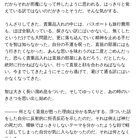
だからそれが邪魔になって外したように思われる。はっきりと覚
えている訳ではないのだがきっとそうだ。そんな気がする。
うんざりしてきた。貴重品入れの中には、パスポートも旅行費用
も、ほぼ全額入っている。探さない訳にはいかないし、無くした
というだけでも大問題だ。更に落ち込んでいく精神を止める手だ
てを智は知らなかった。自分の不運を呪った。直規の部屋にはも
う行きたくなかった。あんな思いを味わうのは二度とごめんだっ
た。恐らく貴重品入れは直規の部屋にあるだろう。だとしたら、
絶対に行かねばならない。行って直規と顔を合わさねばならな
い。今までしてきたようにそこから逃げて、避けて通る訳にはい
かなくなってきた。
智は大きく長い溜め息をついた。そしてゆっくりと、あの時のい
きさつを思い出し始めた。
――― 何となく直規が怒った理由は分かる気がする。浮ついた話
をした自分に反射的に拒否反応を示したのだ。それは例えば神だ
の死だの、曖昧ではっきりしないテーマを分かったような顔で軽
く話してしまった自分が気に入らなかったのだ。それは何となく