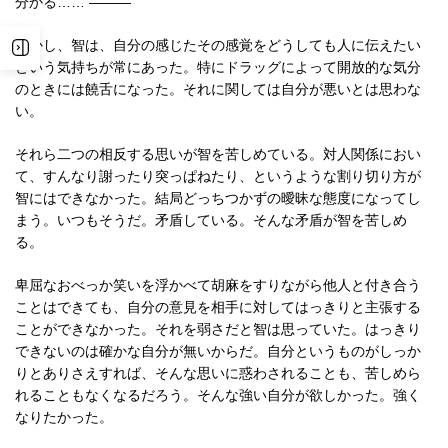
分かる…… ―――
しかし、智は、自分の感じたその感覚をどうしても人に伝えたい
という気持ちが常にあった。特にドラッグによって開放的な気分
のときには饒舌になった。それに関しては自分が悪いとは思わな
い。
それら二つの相反する思いが智を苦しめている。対人関係におい
て、すんなり謝ったり突っぱねたり、というような割り切り方が
智にはできなかった。結局どっちつかずの曖昧な態度になってし
まう。いつもそうだ。矛盾している。そんな矛盾が智を苦しめ
る。
卑屈なおべっか笑いを浮かべて胡麻をすりながら他人と付き合う
ことはできても、自分の意見を相手に対してはっきりと主張する
ことができなかった。それを弱さだと智は思っていた。はっきり
できないのは確かな自分が無いからだ。自分というものがしっか
りとありさえすれば、そんな思いに惑わされることも、苦しめら
れることもなくなるだろう。そんな強い自分が欲しかった。強く
なりたかった。