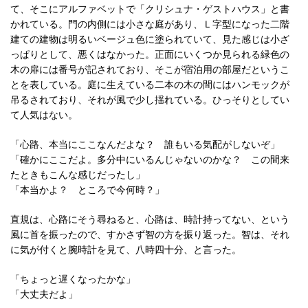
て、そこにアルファベットで「クリシュナ・ゲストハウス」と書
かれている。門の内側には小さな庭があり、Ｌ字型になった二階
建ての建物は明るいベージュ色に塗られていて、見た感じは小ざ
っぱりとして、悪くはなかった。正面にいくつか見られる緑色の
木の扉には番号が記されており、そこが宿泊用の部屋だというこ
とを表している。庭に生えている二本の木の間にはハンモックが
吊るされており、それが風で少し揺れている。ひっそりとしてい
て人気はない。
「心路、本当にここなんだよな？ 誰もいる気配がしないぞ」
「確かにここだよ。多分中にいるんじゃないのかな？ この間来
たときもこんな感じだったし」
「本当かよ？ ところで今何時？」
直規は、心路にそう尋ねると、心路は、時計持ってない、という
風に首を振ったので、すかさず智の方を振り返った。智は、それ
に気が付くと腕時計を見て、八時四十分、と言った。
「ちょっと遅くなったかな」
「大丈夫だよ」