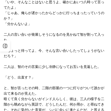
「いや、そんなことはないと思うよ、確かにあいつ八時って言っ
てたよ」
「じゃあ、俺らが遅かったからどっかに行っちまったっていうの
か？」
「分かんないよ」
二人の言い合いが発展しそうになるのを見かねて智が割って入っ
た。
「ちょっと待ってよ、今、そんな言い合いしたってしょうがない
だろ？」
二人は、智のその言葉に少し冷静になってお互いを見返した。
「どう、出直す？」
と、智が言ったその時、二階の部屋の一つに灯りがついて誰かが
出て来るのが見えた。
暗くて良く分からないがインド人らしく、彼は、三人の様子を二
階から眺めながら英語で、どうしたんだ、何か用か、と尋ねてき
た。それに気付いた直規が、シバに会いに来たんだが、と答える