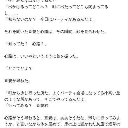
「今、みんな出かけてるんだ」
「出かけるってどこへ？ 町に出たってどこも閉まってる
し……」
「知らないのか？ 今日はパーティがあるんだよ」
それを聞いた直規と心路は、その瞬間、顔を見合わせた。
「知ってた？ 心路？」
心路は、いいやというように首を振った。
「どこでだよ？」
直規が尋ねた。
「町から少し行った所だ。よくパーティ会場になってる小高い丘
のような所があって、そこでやってるんだよ」
「行ってみる？ 直規君」
心路がそう尋ねると、直規は、ああそうだな、帰りに行ってみよ
うか、と言いながら体を屈めて、床の上に置かれた灰皿で煙草の