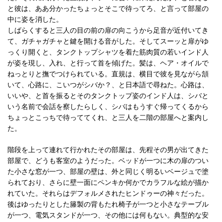
と彼は、ああ分かったちょっとそこで待ってろ、と言って部屋の
中に姿を消した。
しばらくすると三人の目の前の扉の向こうから足音が近付いてき
て、ガチャガチャと鍵を開ける音がした。そしてスーッと扉がゆ
っくり開くと、タンクトップシャツを着た筋肉質の若いインド人
が姿を現し、入れ、と行って首を傾げた。髪は、ヘア・オイルで
ねっとりと撫でつけられている。直規は、横目で彼を見ながら頷
いて、心路に、こいつがシバか？、と日本語で尋ねた。心路は、
いいや、と首を振るとそのタンクトップ姿のインド人は、シバと
いう名前で会話を察したらしく、シバはもうすぐ帰ってくるから
ちょっとこっちで待っててくれ、と三人を二階の部屋へと案内し
た。
階段を上って連れて行かれたその部屋は、先程その男が出てきた
部屋で、どうも客室のようだった。ベッドが一つに木の扉のつい
た小さな窓が一つ、部屋の壁は、外と同じく明るいベージュで塗
られており、さらに壁一面にペンキか何かでカラフルな絵が描か
れていた。それらはデフォルメされたヒンドゥーの神々だった。
後はゆったりとした籐製の背もたれ椅子が一つと小さなテーブル
が一つ、電気スタンドが一つ、その他には何もない。典型的な安