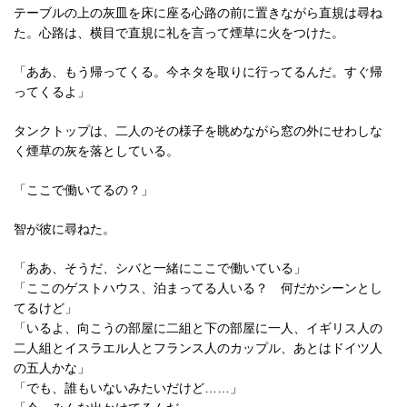
テーブルの上の灰皿を床に座る心路の前に置きながら直規は尋ね
た。心路は、横目で直規に礼を言って煙草に火をつけた。
「ああ、もう帰ってくる。今ネタを取りに行ってるんだ。すぐ帰
ってくるよ」
タンクトップは、二人のその様子を眺めながら窓の外にせわしな
く煙草の灰を落としている。
「ここで働いてるの？」
智が彼に尋ねた。
「ああ、そうだ、シバと一緒にここで働いている」
「ここのゲストハウス、泊まってる人いる？ 何だかシーンとし
てるけど」
「いるよ、向こうの部屋に二組と下の部屋に一人、イギリス人の
二人組とイスラエル人とフランス人のカップル、あとはドイツ人
の五人かな」
「でも、誰もいないみたいだけど……」