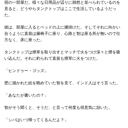
宿の一部屋だ。様々な日用品が辺りに雑然と並べられているのを
見ると、どうやらタンクトップはここで生活しているようだっ
た。
彼は、部屋に入るとベッドの上に腰掛けた。そしてそれに向かい
合うように直規は籐椅子に座り、心路と智は座る所が無いので仕
方なく、床に座った。
タンクトップは煙草を取り出すとマッチで火をつけ深々と煙を吸
い込んだ。それに釣られて直規も煙草に火をつけた。
「ヒンドゥー・ゴッズ」
壁に描かれた絵を眺めていた智を見て、インド人はそう言った。
「あなたが書いたの？」
智がそう聞くと、そうだ、と言って何度も得意気に頷いた。
「シバはいつ帰ってくるんだよ？」