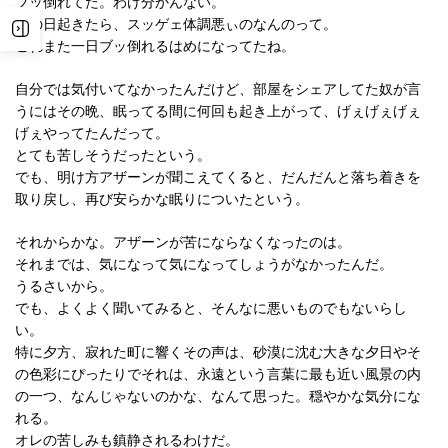
ブッ倒れてた。わけ分かんない。
次の日起きたら、スッゲェ体調悪ぃのなんのって。
これまた一日ブッ倒れるはめになってたね。
自分では気付いてなかったんだけど、部屋をシェアしてた奴が言
うにはその晩、眠ってる間に何回も起き上がって、げぇげぇげぇ
げぇやってたんだって。
とても苦しそうだったという。
でも、明け方アザーンが聞こえてくると、だんだんと落ち着きを
取り戻し、再び安らかな眠りについたという。
それからかな。アザーンが苦にならなくなったのは。
それまでは、気になって気になってしょうがなかったんだ。
うるさいから。
でも、よくよく聞いてみると、そんなに悪いものでもないらし
い。
特に夕方、寂れた町に響くその声は、砂漠に沈む大きな夕日やそ
の色彩にぴったりでそれは、永遠という言葉に最も近い風景の内
の一つ、なんじゃないのかな、なんて思った。穏やかな気分にな
れる。
オレの苦しみも鎮静されるわけだ。