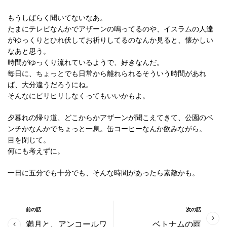
もうしばらく聞いてないなあ。
たまにテレビなんかでアザーンの鳴ってるのや、イスラムの人達
がゆっくりとひれ伏してお祈りしてるのなんか見ると、懐かしい
なあと思う。
時間がゆっくり流れているようで、好きなんだ。
毎日に、ちょっとでも日常から離れられるそういう時間があれ
ば、大分違うだろうにね。
そんなにピリピリしなくってもいいかもよ。
夕暮れの帰り道、どこからかアザーンが聞こえてきて、公園のベ
ンチかなんかでちょっと一息。缶コーヒーなんか飲みながら。
目を閉じて。
何にも考えずに。
一日に五分でも十分でも、そんな時間があったら素敵かも。
前の話
次の話
満月と、アンコールワ
ベトナムの雨