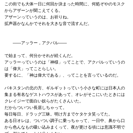
この街でも大体一日に何回か決まった時間に、何処ぞやのモスク
からアザーンが聞こえてくる。
アザーンっていうのは、お祈りね。
拡声器かなんかでそれを大きな音で流すんだ。
――アッラー，アクバル――
で始まって、何分かそれが続くんだ。
アッラーっていうのは「神様」ってことで、アクバルっていうの
は「偉大」ってことらしい。
要するに、「神は偉大である」、ってことを言っているのだ。
パキスタンの北の方、ギルギットっていう小さな町には日本人の
集まる有名なゲストハウスがあって、オレがそこにいたときには
クレイジーで面白い奴らがたくさんいた。
だからついつい長居しちゃって。
毎日毎日、ドラッグ三昧。明け方までケタケタ笑ってた。
ある日オレは、ついつい調子に乗っちゃって、一日中、鼻から口
から色んなもの吸い込みまくって、夜が更ける頃には意識不明で