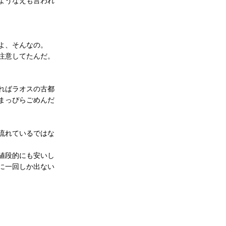
ようなえも言われ
よ、そんなの。
注意してたんだ。
ればラオスの古都
まっぴらごめんだ
流れているではな
値段的にも安いし
に一回しか出ない