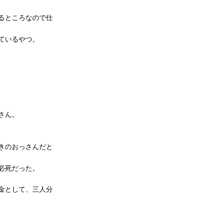
るところなので仕
ているやつ。
さん。
きのおっさんだと
必死だった。
金として、三人分