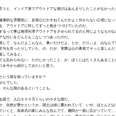
言うと、インドア派でアウトドアな遊びはあんまりしたことがなかった
。
健康的な雰囲気に、反発心だかすねてんだかよく分からない心境になっ
を、アウトドアに対してずっと抱きつづけていたのだ。
するって事は無理矢理アウトドアをさせられてるのと同じようなものな
アな行いをどんどんこなしつつあったのだ。
発して、なんだよこんなん、暑いだけだよ、とか、だりぃよ、山なんて
文句を言ったりしていた、の、だが、実際は心の奥底でそっと楽しんだ
返してみると。
ても忘れられない、たのしかったこと、が、ぼくにはたくさんあること
つを今から紹介してみたいと思う。
という国を知っていますか？
せんでした。
。そんな国があるということも。
る国で、人口５００万ぐらいの小さな国だ。
か、自然が豊かというか、国土は緑に覆われていて、いや、ほとんど山
ていくと、高床式の家にみんな住んでて、棚田が一面に広がっていて、