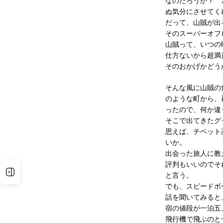
なのだろうか？ 
ぬ気分にさせてく
だって、山賊が出
そのスーパーオフ
山賊って、いつの
仕方ないから超満
そのおかげかどう
そんな風に山賊の
のような町から、
ったので、何か違
そこで出てきたグ
思えば、チベット
いか。
出会った旅人に教
評判もいいのでそ
サイドバーを表示
と言う。
でも、スピードボ
話を聞いてみると
宿の値段が一泊五
飛行機で飛ぶのと