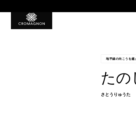
8月誕生石10%OFF！
地平線の向こうを越
たの
さとうりゅうた