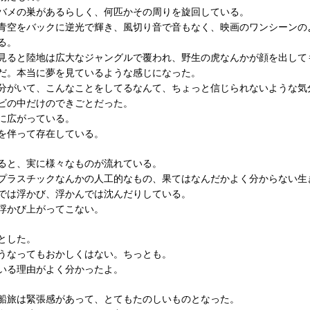
バメの巣があるらしく、何匹かその周りを旋回している。
青空をバックに逆光で輝き、風切り音で音もなく、映画のワンシーンの
る。
見ると陸地は広大なジャングルで覆われ、野生の虎なんかが顔を出して
だ。本当に夢を見ているような感じになった。
分がいて、こんなことをしてるなんて、ちょっと信じられないような気
ビの中だけのできごとだった。
に広がっている。
を伴って存在している。
ると、実に様々なものが流れている。
プラスチックなんかの人工的なもの、果てはなんだかよく分からない生
では浮かび、浮かんでは沈んだりしている。
浮かび上がってこない。
とした。
うなってもおかしくはない。ちっとも。
いる理由がよく分かったよ。
船旅は緊張感があって、とてもたのしいものとなった。