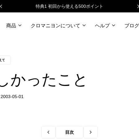
特典1 初回から使える500ポイント
商品
クロマニヨンについて
ヘルプ
ブロ
えて
しかったこと
目次