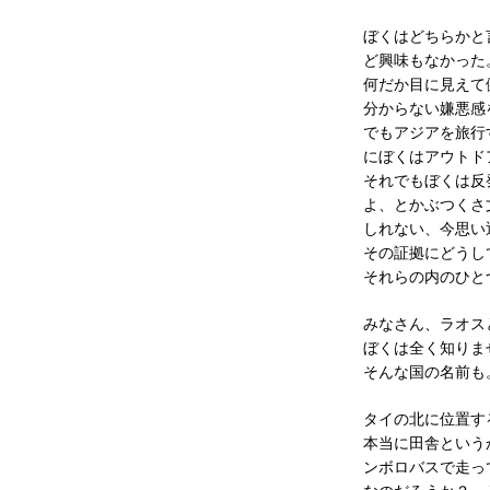
ぼくはどちらかと
ど興味もなかった
何だか目に見えて
分からない嫌悪感
でもアジアを旅行
にぼくはアウトド
それでもぼくは反
よ、とかぶつくさ
しれない、今思い
その証拠にどうし
それらの内のひと
みなさん、ラオス
ぼくは全く知りま
そんな国の名前も
タイの北に位置す
本当に田舎という
ンボロバスで走っ