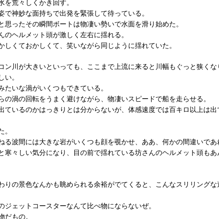
水を荒々しくかき回す。
姿で神妙な面持ちで出発を緊張して待っている。
と思ったその瞬間ボートは物凄い勢いで水面を滑り始めた。
んのヘルメット頭が激しく左右に揺れる。
かしくておかしくて、笑いながら同じように揺れていた。
コン川が大きいといっても、ここまで上流に来ると川幅もぐっと狭くな
しい。
みたいな渦がいくつもできている。
らの渦の回転をうまく避けながら、物凄いスピードで船を走らせる。
出ているのかはっきりとは分からないが、体感速度では百キロ以上は出
た。
ねる波間には大きな岩がいくつも顔を覗かせ、ああ、何かの間違いであ
と寒々しい気分になり、目の前で揺れている坊さんのヘルメット頭もあ
わりの景色なんかも眺められる余裕がでてくると、こんなスリリングな
のジェットコースターなんて比べ物にならないぜ。
物だもの。