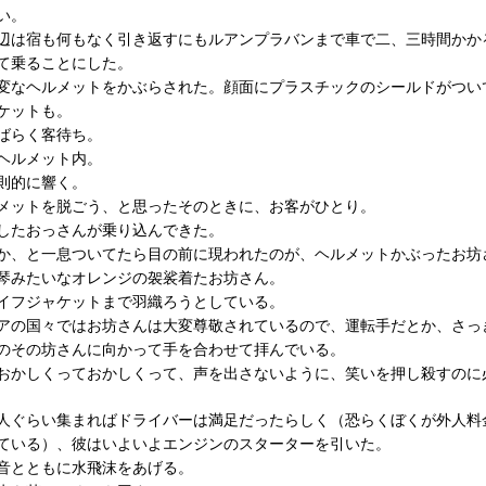
い。
辺は宿も何もなく引き返すにもルアンプラバンまで車で二、三時間かか
て乗ることにした。
変なヘルメットをかぶらされた。顔面にプラスチックのシールドがつい
ケットも。
ばらく客待ち。
ヘルメット内。
則的に響く。
メットを脱ごう、と思ったそのときに、お客がひとり。
したおっさんが乗り込んできた。
か、と一息ついてたら目の前に現われたのが、ヘルメットかぶったお坊
琴みたいなオレンジの袈裟着たお坊さん。
イフジャケットまで羽織ろうとしている。
アの国々ではお坊さんは大変尊敬されているので、運転手だとか、さっ
のその坊さんに向かって手を合わせて拝んでいる。
おかしくっておかしくって、声を出さないように、笑いを押し殺すのに
人ぐらい集まればドライバーは満足だったらしく（恐らくぼくが外人料
ている）、彼はいよいよエンジンのスターターを引いた。
音とともに水飛沫をあげる。