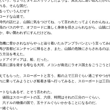
という、ちょっとタイムスリップしたような、異次元に迷い込んだかの
れる、そんな国だ。
るっていうんだぜ？
ロードな山道で。
時代の話だよ、山賊に気をつけてね、って言われたってよくわかんねぇ
員のバスの中で、オフロードに激しく身体を揺さぶられながら、山賊に
か、幸い襲われずにすんだけどね。
危機に脅かされながらやっと辿り着いたルアンプラバンという言ってみ
再び首都ビエンチャンに帰るとき、また、山賊の危険にさらされるのは
う方法を考えた。
ッドアイディアは、船、だった。
高原に源を発する母なる大河、メコンが南北にラオス国土をごうごうと
えてもらった、スローボートと言う、船の上で三日ぐらい過ごすやつが
れに乗ってみようといざ船着き場へ行ってみると、スローボートは三日
ートならあるぞ、とそう言われた。
、値段はスローボートの五、六倍、時間はそれの三分の一ぐらい。
、六ドルの物価の国で、五十ドルぐらいかかることになるのだ。
一緒ぐらい。