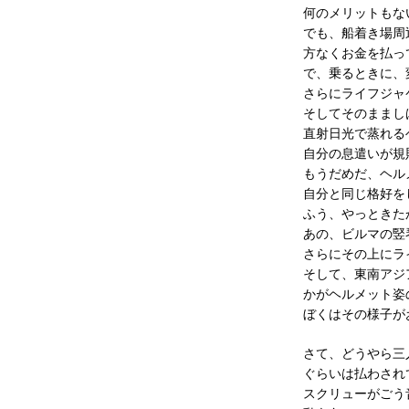
何のメリットもな
でも、船着き場周
方なくお金を払っ
で、乗るときに、
さらにライフジャ
そしてそのままし
直射日光で蒸れる
自分の息遣いが規
もうだめだ、ヘル
自分と同じ格好を
ふう、やっときた
あの、ビルマの竪
さらにその上にラ
そして、東南アジ
かがヘルメット姿
ぼくはその様子が
さて、どうやら三
ぐらいは払わされ
スクリューがごう