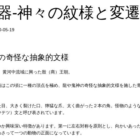
器-神々の紋様と変
の奇怪な抽象的文様
頃、黄河中流域に興った殷（商）王朝。
術はこの頃に一種の頂点を極め、龍や鬼神の奇怪な抽象的文様を施した
た目、大きく裂けた口、獰猛な爪、太く曲がった２本の角。怪物のよう
ウテツ）文と呼び表されています。
つか興味深い特徴があります。第一に左右対称を原則とし、向かいあっ
わさって一つの動物の正面になっています。