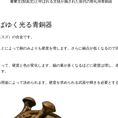
饕餮文(獣面文)と呼ばれる文様が施された殷代の祭礼用青銅器
ばゆく光る青銅器
（スズ）の合金です。
ことによって銅のみよりも硬度を増します。さらに融点が低くなるので
よって、硬度と色が変化します。錫の量が多くなるほどに硬度は増し、
ます。
の用途によって決められます。硬度を求められる武器や輝きを必要とす