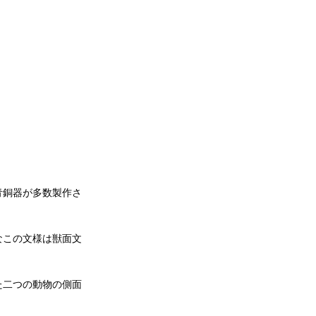
遷
青銅器が多数製作さ
なこの文様は獣面文
た二つの動物の側面