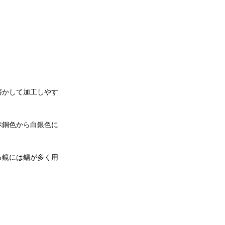
溶かして加工しやす
赤銅色から白銀色に
る鏡には錫が多く用