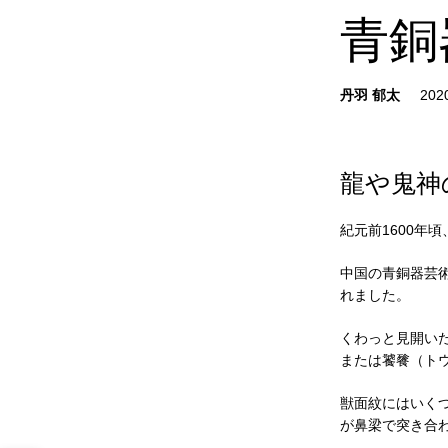
青銅
丹羽 郁太
龍や鬼神
紀元前1600年
中国の青銅器芸
れました。
くわっと見開い
または饕餮（ト
獣面紋にはいく
が鼻梁で突き合