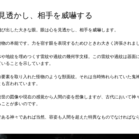
見透かし、相手を威嚇する
飛び出した大きな眼。眼は心を見透かし、相手を威嚇します。
動物の本能です。力を宿す眼を表現するためひときわ大きく誇張されま
体や地紋を埋めつくす雷紋や過紋の幾何学文様。この雷紋や過紋は器面
ていることを示しています。
の要素を取り入れた怪物のような獣面紋。それは当時怖れられていた鬼
とも言われています。
後世の図像や現在の感覚から人間の姿を想像しますが、古代において神
ることが多いのです。
である神々であれば当然、容姿も人間を超えた特異なものでなければな