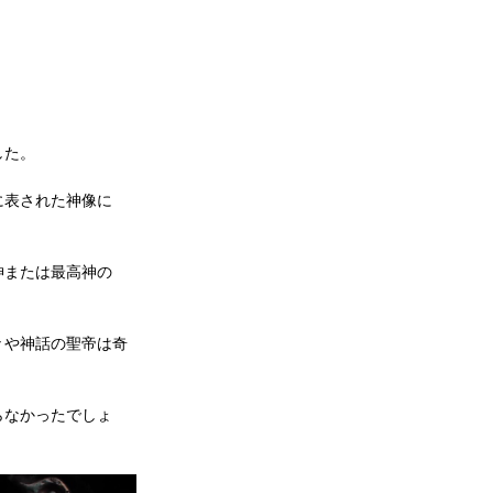
した。
に表された神像に
神または最高神の
々や神話の聖帝は奇
らなかったでしょ