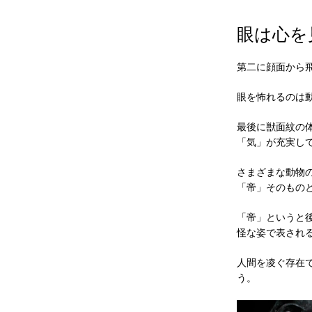
眼は心を
第二に顔面から
眼を怖れるのは
最後に獣面紋の
「気」が充実し
さまざまな動物
「帝」そのもの
「帝」というと
怪な姿で表され
人間を凌ぐ存在
う。