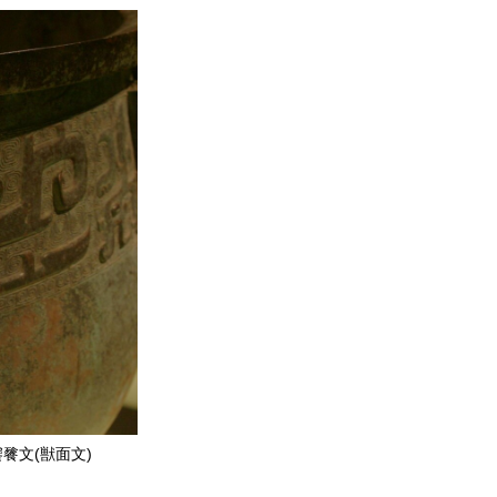
餮文(獣面文)